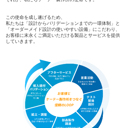
お問い合わせ
この使命を成し遂げるため、
プライバシーポリシー
私たちは「設計からバリデーションまでの一環体制」と
「オーダーメイド設計の使いやすい設備」にこだわり、
贈答品/年賀状のやりとりに関して
お客様に末永くご満足いただける製品とサービスを提供
していきます。
CSR
セキュリティアクション宣言
English
Home
About Us
Product Info
Inquiry
Privacy Policy