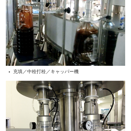
充填／中栓打栓／キャッパー機