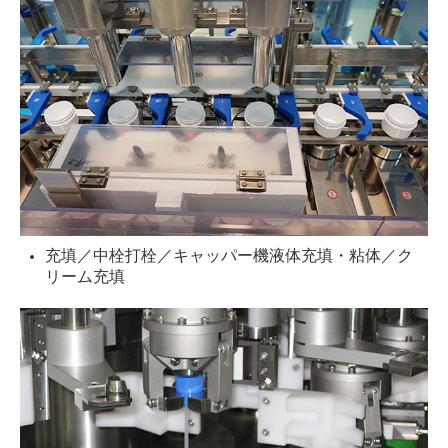
充填／中栓打栓／キャッパー機液体充填・粘体／ク
リーム充填