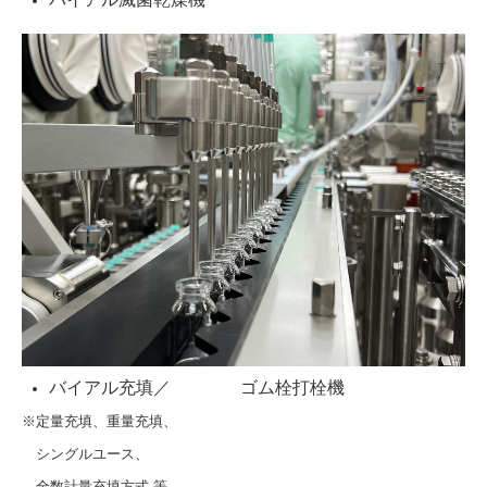
バイアル充填／ ゴム栓打栓機
※定量充填、重量充填、
シングルユース、
全数計量充填方式 等