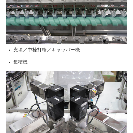
充填／中栓打栓／キャッパー機
集積機