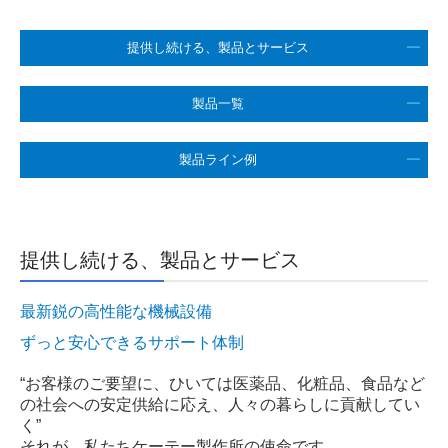
各種お知らせ
提供し続ける、製品とサービス
━
社内イベント情報
事業紹介
製品一覧
━
機械製作事業
製品ライン例
━
製品一覧
製作ライン例
提供し続ける、製品とサービス
ラインエンジニアリング事業
再生医療自動化事業
最新鋭の高性能な機械設備
ずっと安心できるサポート体制
採用情報
“お客様のご要望に、ひいては医薬品、化粧品、食品など
新卒採用
の社会への安定供給に応え、人々の暮らしに貢献してい
く”
中途採用
それが、私たちケーテー製作所の使命です。