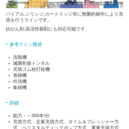
バイアル,シリンジ,カートリッジ等に無菌的操作により充
填を行うラインです。
抗がん剤,高活性製剤にも対応可能です。
参考ライン構成
洗瓶機
滅菌乾燥トンネル
充填ゴム栓打栓機
巻締機
外洗機
集積機
詳細
能力：～300本/分
充填方式：定量充填方式、タイム＆プレッシャー方
式、ペリスタルティックポンプ方式、重量充填方式