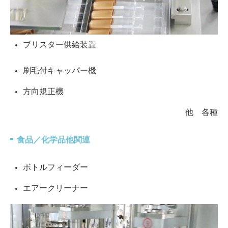
ブリスター供給装置
刷毛付キャッパー機
方向規正機
他 各種
食品／化学品他関連
ボトルフィーダー
エアークリーナー